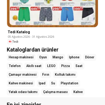
Tedi Katalog
05 Ağustos 2026
-
31 Ağustos 2026
Tedi
Kataloglardan ürünler
Hesap makinesi
Oyun
Mango
Iphone
Döner
Telefon
Akıllı saat
LEGO
Pizza
Saat
Çamaşır makinesi
Fırın
Koltuk takımı
Kahve makinesi
Ipad
Su
Playstation
Yatak odası takımı
Çalışma masası
Kahve
En iyi zincirler