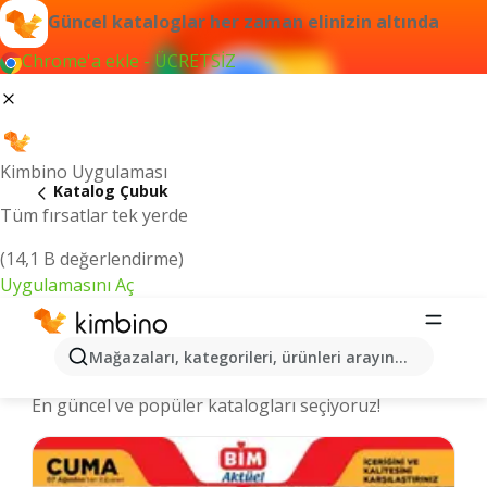
Güncel kataloglar her zaman elinizin altında
Chrome'a ekle - ÜCRETSİZ
Kimbino Uygulaması
Katalog Çubuk
Tüm fırsatlar tek yerde
(14,1 B değerlendirme)
Uygulamasını Aç
Çubuk şehrinde kataloglar ve indirimli
Mağazaları, kategorileri, ürünleri arayın...
ürünler
En güncel ve popüler katalogları seçiyoruz!