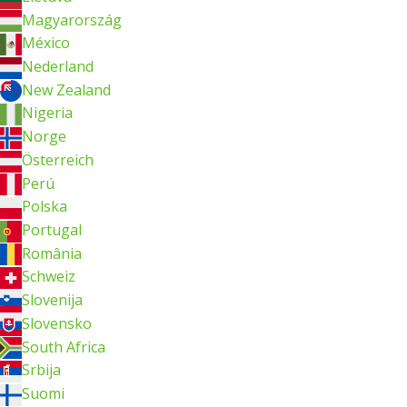
Magyarország
México
Nederland
New Zealand
Nigeria
Norge
Österreich
Perú
Polska
Portugal
România
Schweiz
Slovenija
Slovensko
South Africa
Srbija
Suomi