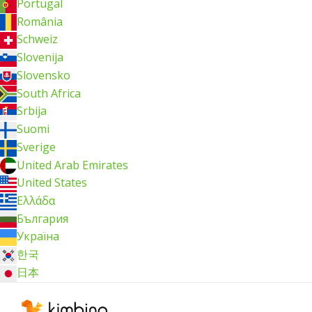
Portugal
România
Schweiz
Slovenija
Slovensko
South Africa
Srbija
Suomi
Sverige
United Arab Emirates
United States
Ελλάδα
България
Україна
한국
日本