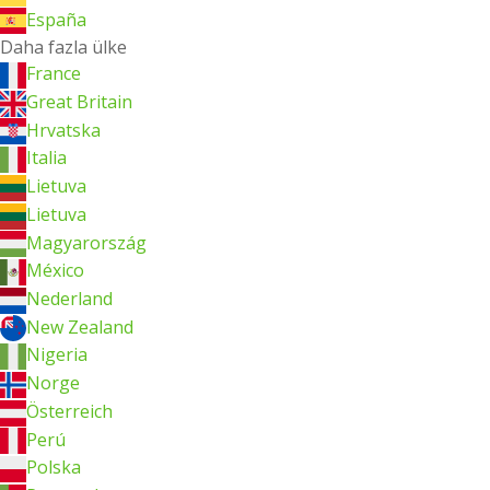
España
Daha fazla ülke
France
Great Britain
Hrvatska
Italia
Lietuva
Lietuva
Magyarország
México
Nederland
New Zealand
Nigeria
Norge
Österreich
Perú
Polska