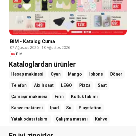
BİM - Katalog Cuma
07 Ağustos 2026
-
13 Ağustos 2026
BİM
Kataloglardan ürünler
Hesap makinesi
Oyun
Mango
Iphone
Döner
Telefon
Akıllı saat
LEGO
Pizza
Saat
Çamaşır makinesi
Fırın
Koltuk takımı
Kahve makinesi
Ipad
Su
Playstation
Yatak odası takımı
Çalışma masası
Kahve
En iyi zincirler