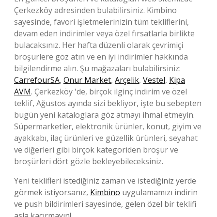
Çerkezköy adresinden bulabilirsiniz. Kimbino
sayesinde, favori işletmelerinizin tüm tekliflerini,
devam eden indirimler veya özel fırsatlarla birlikte
bulacaksınız. Her hafta düzenli olarak çevrimiçi
broşürlere göz atın ve en iyi indirimler hakkında
bilgilendirme alın. Şu mağazaları bulabilirsiniz:
CarrefourSA
,
Onur Market
,
Arçelik
,
Vestel
,
Kipa
AVM
. Çerkezköy 'de, birçok ilginç indirim ve özel
teklif, Ağustos ayında sizi bekliyor, işte bu sebepten
bugün yeni kataloglara göz atmayı ihmal etmeyin.
Süpermarketler, elektronik ürünler, konut, giyim ve
ayakkabı, ilaç ürünleri ve güzellik ürünleri, seyahat
ve diğerleri gibi birçok kategoriden broşür ve
broşürleri dört gözle bekleyebileceksiniz.
Yeni teklifleri istediğiniz zaman ve istediğiniz yerde
görmek istiyorsanız,
Kimbino
uygulamamızı indirin
ve push bildirimleri sayesinde, gelen özel bir teklifi
asla kaçırmayın!