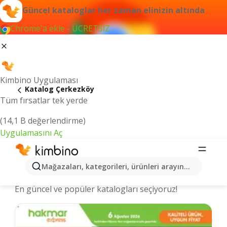
Güncel kataloglar her zaman elinizin altında
Chrome'a ekle - ÜCRETSİZ
Kimbino Uygulaması
Katalog Çerkezköy
Tüm fırsatlar tek yerde
(14,1 B değerlendirme)
Uygulamasını Aç
Çerkezköy şehrinde kataloglar ve
Mağazaları, kategorileri, ürünleri arayın...
indirimli ürünler
En güncel ve popüler katalogları seçiyoruz!