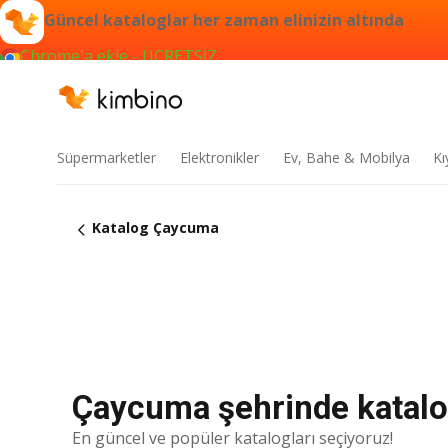
Güncel kataloglar her zaman elinizin altında
Chrome'a ekle - ÜCRETSİZ
Süpermarketler
Elektronikler
Ev, Bahe & Mobilya
Kı
Katalog Çaycuma
Çaycuma şehrinde katalog
En güncel ve popüler katalogları seçiyoruz!