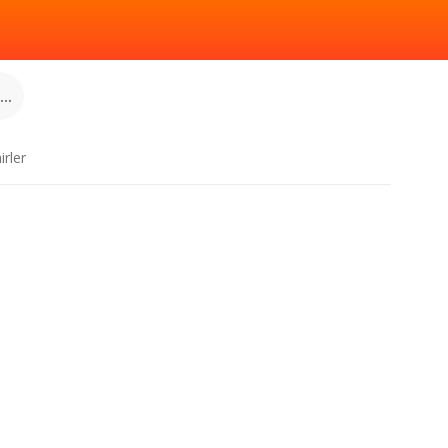
..
irler