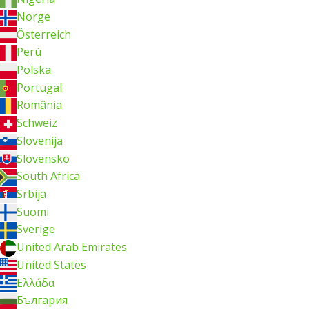
Norge
Österreich
Perú
Polska
Portugal
România
Schweiz
Slovenija
Slovensko
South Africa
Srbija
Suomi
Sverige
United Arab Emirates
United States
Ελλάδα
България