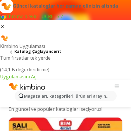
Güncel kataloglar her zaman elinizin altında
Chrome'a ekle - ÜCRETSİZ
Kimbino Uygulaması
Katalog Çağlayancerit
Tüm fırsatlar tek yerde
(14,1 B değerlendirme)
Uygulamasını Aç
Çağlayancerit şehrinde kataloglar ve
Mağazaları, kategorileri, ürünleri arayın...
indirimli ürünler
En güncel ve popüler katalogları seçiyoruz!