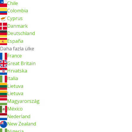
Chile
Colombia
Cyprus
Danmark
Deutschland
España
Daha fazla ülke
France
Great Britain
Hrvatska
Italia
Lietuva
Lietuva
Magyarország
México
Nederland
New Zealand
Nigeria