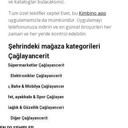
ve kataloglar bulacaksınız.
Tüm özel teklifler cepte! Evet, bu
Kimbino app
uygulamamızla da mümkündür. Uygulamayı
telefonunuza indirin ve en güncel broşürleri her
zaman ve her yerde kontrol edebilin.
Şehrindeki mağaza kategorileri
Çağlayancerit
Süpermarketler
Çağlayancerit
Elektronikler
Çağlayancerit
Ev, Bahe & Mobilya
Çağlayancerit
Kıyafet, ayakkabı & Spor
Çağlayancerit
Sağlık & Güzellik
Çağlayancerit
Diğer
Çağlayancerit
EN IYI ŞEHIRLER