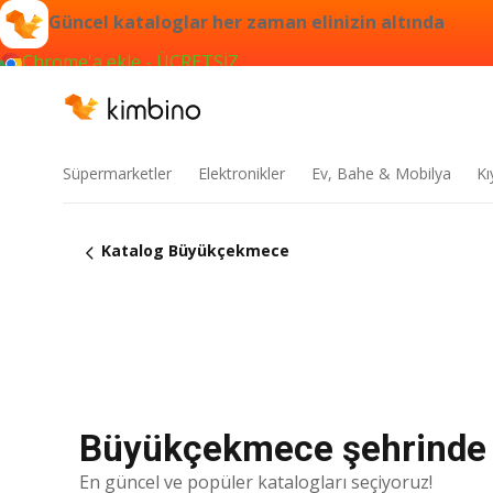
Güncel kataloglar her zaman elinizin altında
Chrome'a ekle - ÜCRETSİZ
Süpermarketler
Elektronikler
Ev, Bahe & Mobilya
Kı
Katalog Büyükçekmece
Büyükçekmece şehrinde ka
En güncel ve popüler katalogları seçiyoruz!