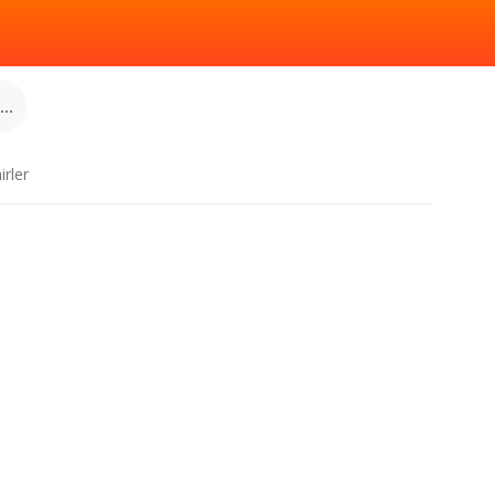
..
irler