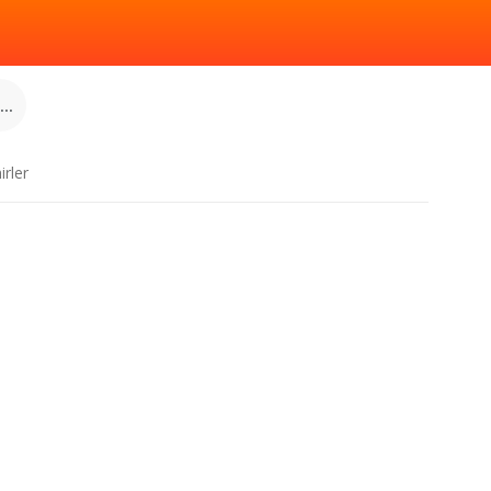
..
irler