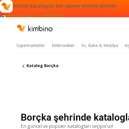
Güncel kataloglar her zaman elinizin altında
Chrome'a ekle - ÜCRETSİZ
Süpermarketler
Elektronikler
Ev, Bahe & Mobilya
Kı
Katalog Borçka
Borçka şehrinde katalogla
En güncel ve popüler katalogları seçiyoruz!