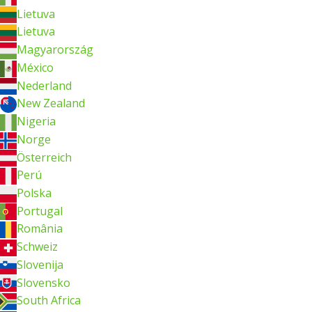
Lietuva
Lietuva
Magyarország
México
Nederland
New Zealand
Nigeria
Norge
Österreich
Perú
Polska
Portugal
România
Schweiz
Slovenija
Slovensko
South Africa