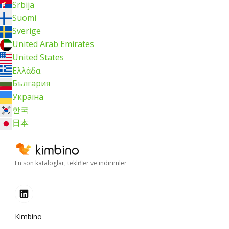
Srbija
Suomi
Sverige
United Arab Emirates
United States
Ελλάδα
България
Україна
한국
日本
En son kataloglar, teklifler ve indirimler
Kimbino