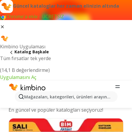
Güncel kataloglar her zaman elinizin altında
Chrome'a ekle - ÜCRETSİZ
Kimbino Uygulaması
Katalog Başkale
Tüm fırsatlar tek yerde
(14,1 B değerlendirme)
Uygulamasını Aç
Başkale şehrinde kataloglar ve
Mağazaları, kategorileri, ürünleri arayın...
indirimli ürünler
En güncel ve popüler katalogları seçiyoruz!