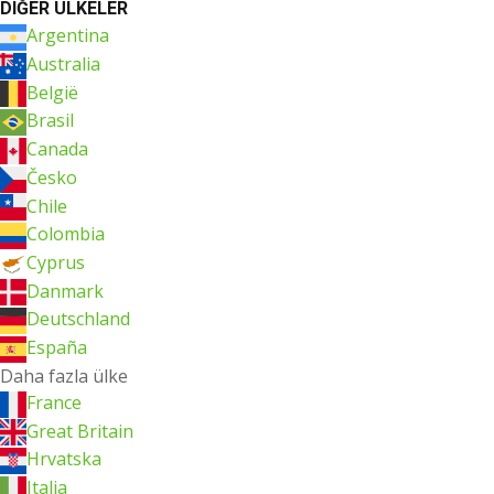
DIĞER ÜLKELER
Argentina
Australia
België
Brasil
Canada
Česko
Chile
Colombia
Cyprus
Danmark
Deutschland
España
Daha fazla ülke
France
Great Britain
Hrvatska
Italia