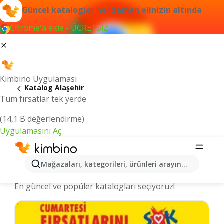
Güncel kataloglar her zaman elinizin altında
Chrome'a ekle - ÜCRETSİZ
Kimbino Uygulaması
Katalog Alaşehir
Tüm fırsatlar tek yerde
(14,1 B değerlendirme)
Uygulamasını Aç
Alaşehir şehrinde kataloglar ve
Mağazaları, kategorileri, ürünleri arayın...
indirimli ürünler
En güncel ve popüler katalogları seçiyoruz!