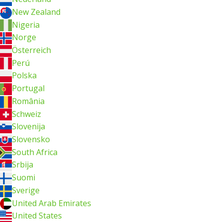
New Zealand
Nigeria
Norge
Österreich
Perú
Polska
Portugal
România
Schweiz
Slovenija
Slovensko
South Africa
Srbija
Suomi
Sverige
United Arab Emirates
United States