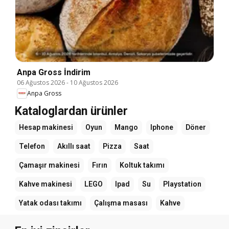
Anpa Gross İndirim
06 Ağustos 2026
-
10 Ağustos 2026
Anpa Gross
Kataloglardan ürünler
Hesap makinesi
Oyun
Mango
Iphone
Döner
Telefon
Akıllı saat
Pizza
Saat
Çamaşır makinesi
Fırın
Koltuk takımı
Kahve makinesi
LEGO
Ipad
Su
Playstation
Yatak odası takımı
Çalışma masası
Kahve