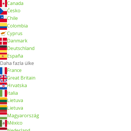
Canada
Česko
Chile
Colombia
Cyprus
Danmark
Deutschland
España
Daha fazla ülke
France
Great Britain
Hrvatska
Italia
Lietuva
Lietuva
Magyarország
México
Nederland