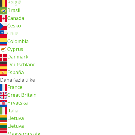
België
Brasil
Canada
Česko
Chile
Colombia
Cyprus
Danmark
Deutschland
España
Daha fazla ülke
France
Great Britain
Hrvatska
Italia
Lietuva
Lietuva
Magyarország