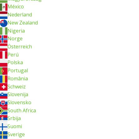
México
Nederland
New Zealand
Nigeria
Norge
Österreich
Perú
Polska
Portugal
România
Schweiz
Slovenija
Slovensko
South Africa
Srbija
Suomi
Sverige