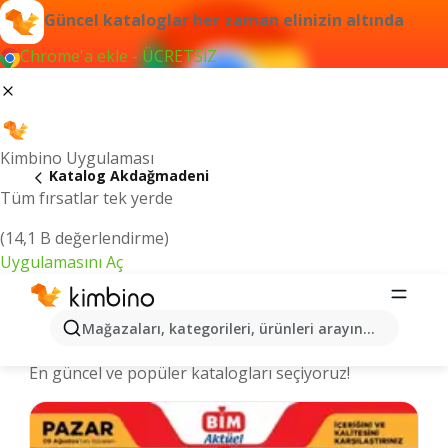
Güncel kataloglar her zaman elinizin altında
Chrome'a ekle - ÜCRETSİZ
Kimbino Uygulaması
Katalog Akdağmadeni
Tüm fırsatlar tek yerde
(14,1 B değerlendirme)
Uygulamasını Aç
Akdağmadeni şehrinde kataloglar ve
Mağazaları, kategorileri, ürünleri arayın...
indirimli ürünler
En güncel ve popüler katalogları seçiyoruz!