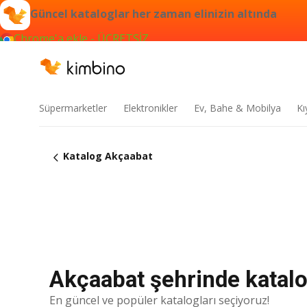
Güncel kataloglar her zaman elinizin altında
Chrome'a ekle - ÜCRETSİZ
Süpermarketler
Elektronikler
Ev, Bahe & Mobilya
Kı
Katalog Akçaabat
Akçaabat şehrinde katalog
En güncel ve popüler katalogları seçiyoruz!