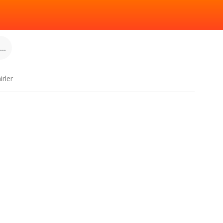
..
irler