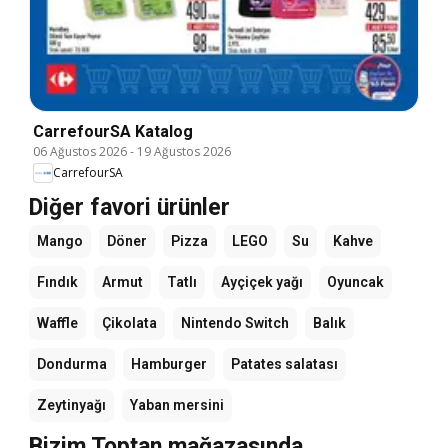
CarrefourSA Katalog
06 Ağustos 2026
-
19 Ağustos 2026
CarrefourSA
Diğer favori ürünler
Mango
Döner
Pizza
LEGO
Su
Kahve
Fındık
Armut
Tatlı
Ayçiçek yağı
Oyuncak
Waffle
Çikolata
Nintendo Switch
Balık
Dondurma
Hamburger
Patates salatası
Zeytinyağı
Yaban mersini
Bizim Toptan mağazasında