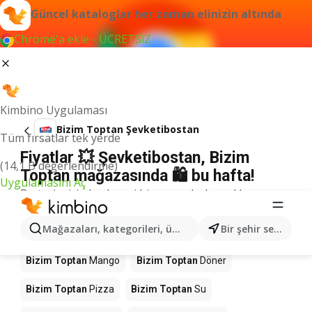
Güncel kataloglar her zaman elinizin altında
Chrome'a ekle - ÜCRETSİZ
Kimbino Uygulaması
Bizim Toptan Şevketibostan
Tüm fırsatlar tek yerde
Fiyatlar 💥 Şevketibostan, Bizim
(14,1 B değerlendirme)
Toptan mağazasında 🛍️ bu hafta!
Uygulamasını Aç
Bu terim için herhangi bir sonuç bulamadık.
Mağazalardaki diğer ürünler Bizim
Mağazaları, kategorileri, ürünleri arayın...
Bir şehir seçin
Toptan
Bizim Toptan
Mango
Bizim Toptan
Döner
Bizim Toptan
Pizza
Bizim Toptan
Su