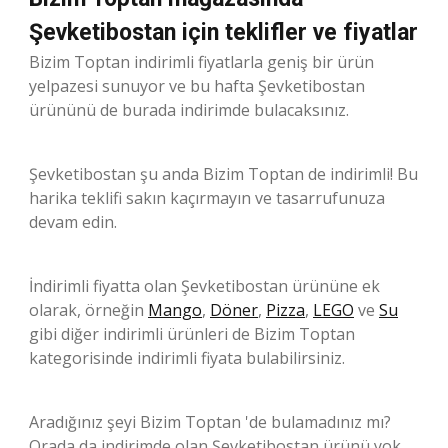
Şevketibostan için teklifler ve fiyatlar
Bizim Toptan indirimli fiyatlarla geniş bir ürün
yelpazesi sunuyor ve bu hafta Şevketibostan
ürününü de burada indirimde bulacaksınız.
Şevketibostan şu anda Bizim Toptan de indirimli! Bu
harika teklifi sakın kaçırmayın ve tasarrufunuza
devam edin.
İndirimli fiyatta olan Şevketibostan ürününe ek
olarak, örneğin
Mango
,
Döner
,
Pizza
,
LEGO
ve
Su
gibi diğer indirimli ürünleri de Bizim Toptan
kategorisinde indirimli fiyata bulabilirsiniz.
Aradığınız şeyi Bizim Toptan 'de bulamadınız mı?
Orada da indirimde olan Şevketibostan ürünü yok