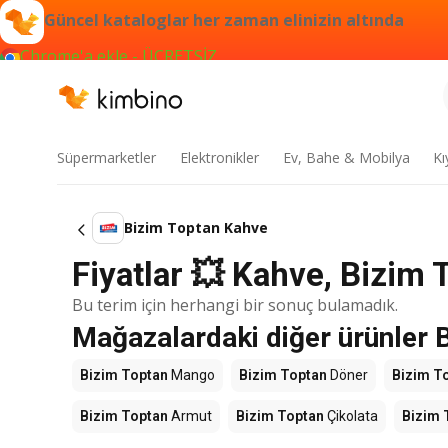
Güncel kataloglar her zaman elinizin altında
Chrome'a ekle - ÜCRETSİZ
Süpermarketler
Elektronikler
Ev, Bahe & Mobilya
Kı
Bizim Toptan Kahve
Fiyatlar 💥 Kahve, Bizim 
Bu terim için herhangi bir sonuç bulamadık.
Mağazalardaki diğer ürünler 
Bizim Toptan
Mango
Bizim Toptan
Döner
Bizim T
Bizim Toptan
Armut
Bizim Toptan
Çikolata
Bizim 