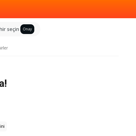
hir seçin
Onay
irler
a!
ini