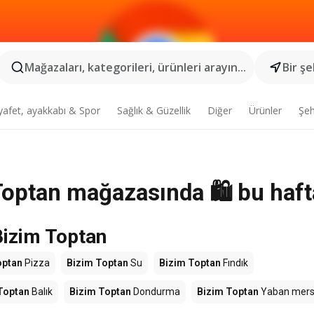
Mağazaları, kategorileri, ürünleri arayın...
Bir şe
yafet, ayakkabı & Spor
Sağlık & Güzellik
Diğer
Ürünler
Şeh
Toptan mağazasında 🛍️ bu haft
Bizim Toptan
optan
Pizza
Bizim Toptan
Su
Bizim Toptan
Fındık
Toptan
Balık
Bizim Toptan
Dondurma
Bizim Toptan
Yaban mers