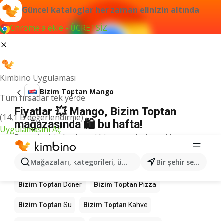
Güncel kataloglar her zaman elinizin altında
Chrome'a ekle - ÜCRETSİZ
Kimbino Uygulaması
Bizim Toptan Mango
Tüm fırsatlar tek yerde
Fiyatlar 💥 Mango, Bizim Toptan
(14,1 B değerlendirme)
mağazasında 🛍️ bu hafta!
Uygulamasını Aç
Bu terim için herhangi bir sonuç bulamadık.
Mağazalardaki diğer ürünler Bizim
Mağazaları, kategorileri, ürünleri arayın...
Bir şehir seçin
Toptan
Bizim Toptan
Döner
Bizim Toptan
Pizza
Bizim Toptan
Su
Bizim Toptan
Kahve