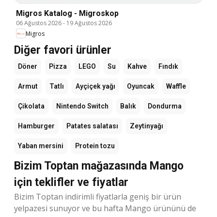
Migros Katalog - Migroskop
06 Ağustos 2026
-
19 Ağustos 2026
Migros
Diğer favori ürünler
Döner
Pizza
LEGO
Su
Kahve
Fındık
Armut
Tatlı
Ayçiçek yağı
Oyuncak
Waffle
Çikolata
Nintendo Switch
Balık
Dondurma
Hamburger
Patates salatası
Zeytinyağı
Yaban mersini
Protein tozu
Bizim Toptan mağazasında Mango
için teklifler ve fiyatlar
Bizim Toptan indirimli fiyatlarla geniş bir ürün
yelpazesi sunuyor ve bu hafta Mango ürününü de