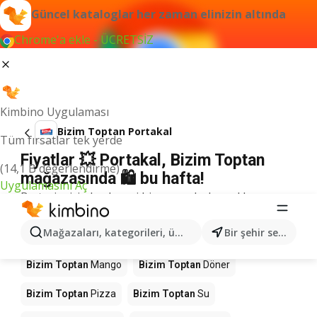
Güncel kataloglar her zaman elinizin altında
Chrome'a ekle - ÜCRETSİZ
Kimbino Uygulaması
Bizim Toptan Portakal
Tüm fırsatlar tek yerde
Fiyatlar 💥 Portakal, Bizim Toptan
(14,1 B değerlendirme)
mağazasında 🛍️ bu hafta!
Uygulamasını Aç
Bu terim için herhangi bir sonuç bulamadık.
Mağazalardaki diğer ürünler Bizim
Mağazaları, kategorileri, ürünleri arayın...
Bir şehir seçin
Toptan
Bizim Toptan
Mango
Bizim Toptan
Döner
Bizim Toptan
Pizza
Bizim Toptan
Su