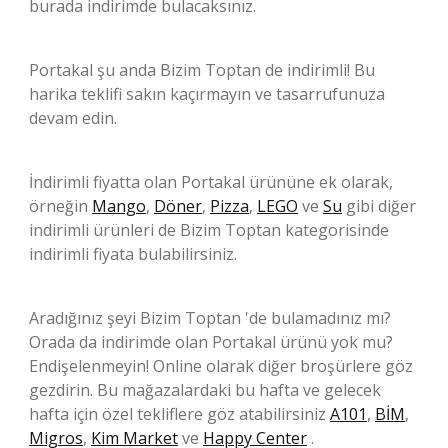
burada indirimde bulacaksınız.
Portakal şu anda Bizim Toptan de indirimli! Bu
harika teklifi sakın kaçırmayın ve tasarrufunuza
devam edin.
İndirimli fiyatta olan Portakal ürününe ek olarak,
örneğin
Mango
,
Döner
,
Pizza
,
LEGO
ve
Su
gibi diğer
indirimli ürünleri de Bizim Toptan kategorisinde
indirimli fiyata bulabilirsiniz.
Aradığınız şeyi Bizim Toptan 'de bulamadınız mı?
Orada da indirimde olan Portakal ürünü yok mu?
Endişelenmeyin! Online olarak diğer broşürlere göz
gezdirin. Bu mağazalardaki bu hafta ve gelecek
hafta için özel tekliflere göz atabilirsiniz
A101
,
BİM
,
Migros
,
Kim Market
ve
Happy Center
.