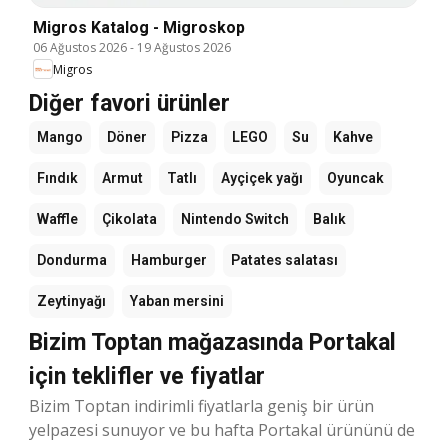
Migros Katalog - Migroskop
06 Ağustos 2026
-
19 Ağustos 2026
Migros
Diğer favori ürünler
Mango
Döner
Pizza
LEGO
Su
Kahve
Fındık
Armut
Tatlı
Ayçiçek yağı
Oyuncak
Waffle
Çikolata
Nintendo Switch
Balık
Dondurma
Hamburger
Patates salatası
Zeytinyağı
Yaban mersini
Bizim Toptan mağazasında Portakal
için teklifler ve fiyatlar
Bizim Toptan indirimli fiyatlarla geniş bir ürün
yelpazesi sunuyor ve bu hafta Portakal ürününü de