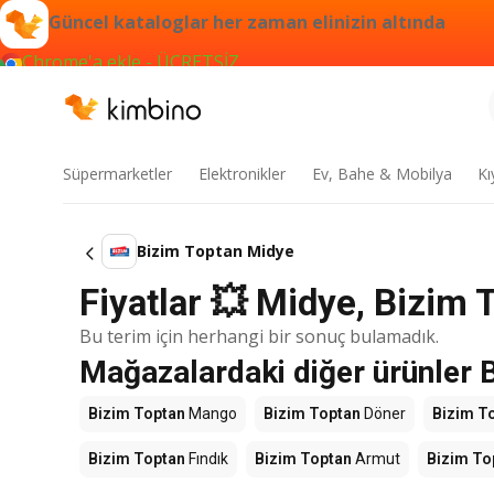
Güncel kataloglar her zaman elinizin altında
Chrome'a ekle - ÜCRETSİZ
Süpermarketler
Elektronikler
Ev, Bahe & Mobilya
Kı
Bizim Toptan Midye
Fiyatlar 💥 Midye, Bizim 
Bu terim için herhangi bir sonuç bulamadık.
Mağazalardaki diğer ürünler 
Bizim Toptan
Mango
Bizim Toptan
Döner
Bizim T
Bizim Toptan
Fındık
Bizim Toptan
Armut
Bizim To