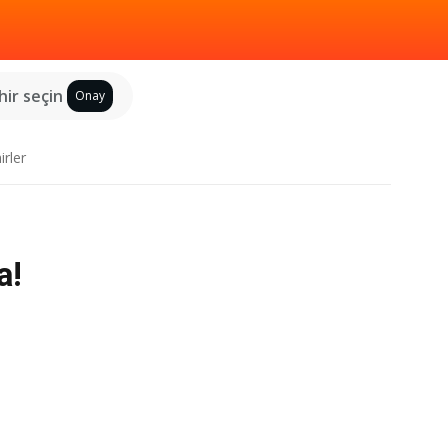
hir seçin
Onay
irler
a!