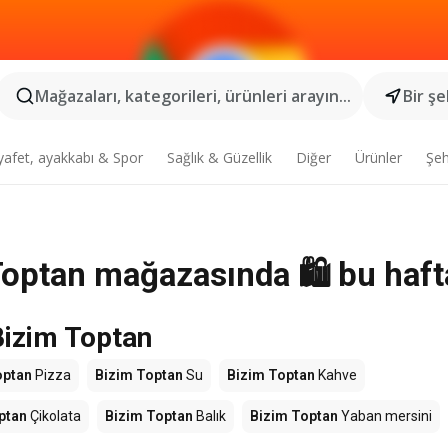
Mağazaları, kategorileri, ürünleri arayın...
Bir şe
yafet, ayakkabı & Spor
Sağlık & Güzellik
Diğer
Ürünler
Şeh
Toptan mağazasında 🛍️ bu haft
Bizim Toptan
optan
Pizza
Bizim Toptan
Su
Bizim Toptan
Kahve
ptan
Çikolata
Bizim Toptan
Balık
Bizim Toptan
Yaban mersini