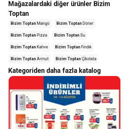
Mağazalardaki diğer ürünler Bizim
Toptan
Bizim Toptan
Mango
Bizim Toptan
Döner
Bizim Toptan
Pizza
Bizim Toptan
Su
Bizim Toptan
Kahve
Bizim Toptan
Fındık
Bizim Toptan
Armut
Bizim Toptan
Çikolata
Kategoriden daha fazla katalog