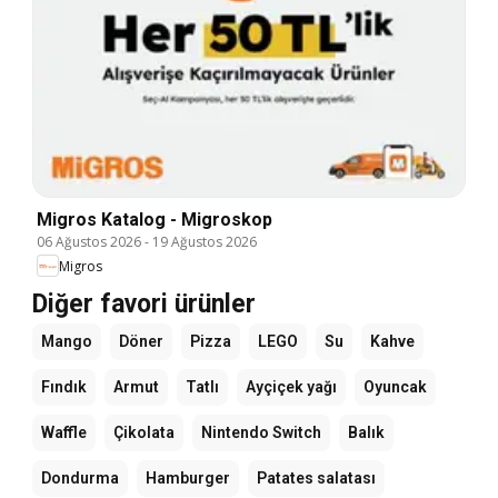
Migros Katalog - Migroskop
06 Ağustos 2026
-
19 Ağustos 2026
Migros
Diğer favori ürünler
Mango
Döner
Pizza
LEGO
Su
Kahve
Fındık
Armut
Tatlı
Ayçiçek yağı
Oyuncak
Waffle
Çikolata
Nintendo Switch
Balık
Dondurma
Hamburger
Patates salatası