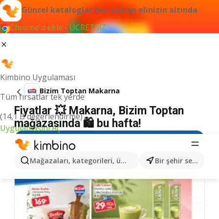
Güncel kataloglar her zaman elinizin altında
Chrome'a ekle - ÜCRETSİZ
Kimbino Uygulaması
Bizim Toptan Makarna
Tüm fırsatlar tek yerde
Fiyatlar 💥 Makarna, Bizim Toptan
(14,1 B değerlendirme)
mağazasında 🛍️ bu hafta!
Uygulamasını Aç
Mağazaları, kategorileri, ürünleri arayın...
Bir şehir seçin