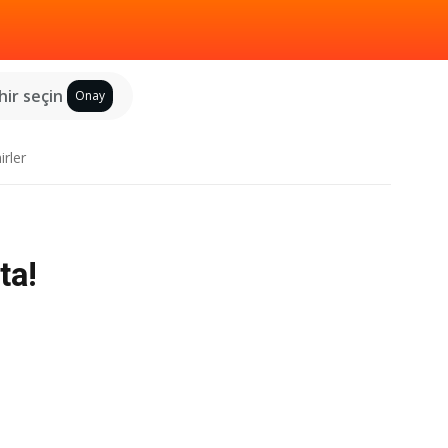
hir seçin
Onay
irler
ta!