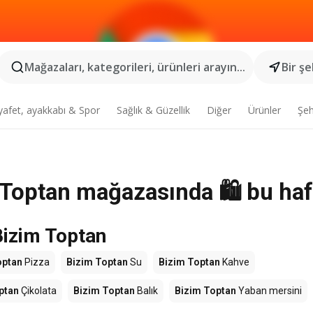
Mağazaları, kategorileri, ürünleri arayın...
Bir şe
yafet, ayakkabı & Spor
Sağlık & Güzellik
Diğer
Ürünler
Şeh
 Toptan mağazasında 🛍️ bu haf
Bizim Toptan
optan
Pizza
Bizim Toptan
Su
Bizim Toptan
Kahve
ptan
Çikolata
Bizim Toptan
Balık
Bizim Toptan
Yaban mersini