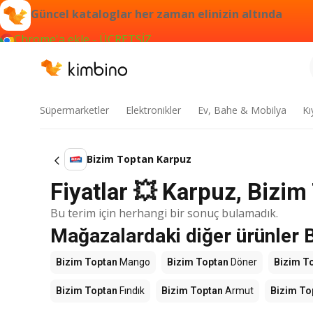
Güncel kataloglar her zaman elinizin altında
Chrome'a ekle - ÜCRETSİZ
Süpermarketler
Elektronikler
Ev, Bahe & Mobilya
Kı
Bizim Toptan Karpuz
Fiyatlar 💥 Karpuz, Bizim
Bu terim için herhangi bir sonuç bulamadık.
Mağazalardaki diğer ürünler 
Bizim Toptan
Mango
Bizim Toptan
Döner
Bizim T
Bizim Toptan
Fındık
Bizim Toptan
Armut
Bizim To