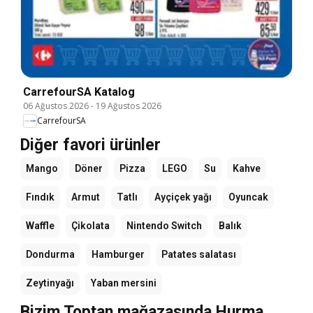
CarrefourSA Katalog
06 Ağustos 2026
-
19 Ağustos 2026
CarrefourSA
Diğer favori ürünler
Mango
Döner
Pizza
LEGO
Su
Kahve
Fındık
Armut
Tatlı
Ayçiçek yağı
Oyuncak
Waffle
Çikolata
Nintendo Switch
Balık
Dondurma
Hamburger
Patates salatası
Zeytinyağı
Yaban mersini
Bizim Toptan mağazasında Hurma