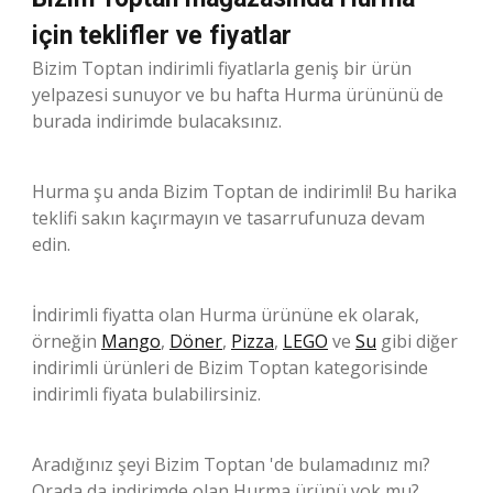
için teklifler ve fiyatlar
Bizim Toptan indirimli fiyatlarla geniş bir ürün
yelpazesi sunuyor ve bu hafta Hurma ürününü de
burada indirimde bulacaksınız.
Hurma şu anda Bizim Toptan de indirimli! Bu harika
teklifi sakın kaçırmayın ve tasarrufunuza devam
edin.
İndirimli fiyatta olan Hurma ürününe ek olarak,
örneğin
Mango
,
Döner
,
Pizza
,
LEGO
ve
Su
gibi diğer
indirimli ürünleri de Bizim Toptan kategorisinde
indirimli fiyata bulabilirsiniz.
Aradığınız şeyi Bizim Toptan 'de bulamadınız mı?
Orada da indirimde olan Hurma ürünü yok mu?