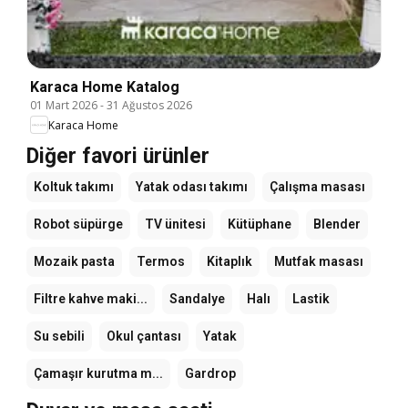
Karaca Home Katalog
01 Mart 2026
-
31 Ağustos 2026
Karaca Home
Diğer favori ürünler
Koltuk takımı
Yatak odası takımı
Çalışma masası
Robot süpürge
TV ünitesi
Kütüphane
Blender
Mozaik pasta
Termos
Kitaplık
Mutfak masası
Filtre kahve maki...
Sandalye
Halı
Lastik
Su sebili
Okul çantası
Yatak
Çamaşır kurutma m...
Gardrop