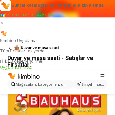
Güncel kataloglar her zaman elinizin altında
Chrome'a ekle - ÜCRETSİZ
Kimbino Uygulaması
Duvar ve masa saati
Tüm fırsatlar tek yerde
Duvar ve masa saati - Satışlar ve
(14,1 B değerlendirme)
Fırsatlar:
Uygulamasını Aç
Bu terim için herhangi bir sonuç bulamadık.
Kategoriden daha fazla katalog
Mağazaları, kategorileri, ürünleri arayın...
Bir şehir seçin