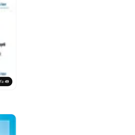
yfa
49