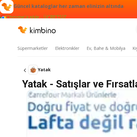
Güncel kataloglar her zaman elinizin altında
Chrome'a ekle - ÜCRETSİZ
Süpermarketler
Elektronikler
Ev, Bahe & Mobilya
Kı
Yatak
Yatak - Satışlar ve Fırsatl