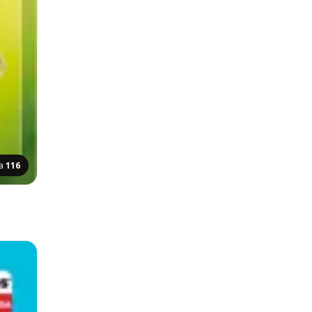
fa
116