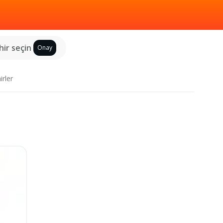
hir seçin
Onay
irler