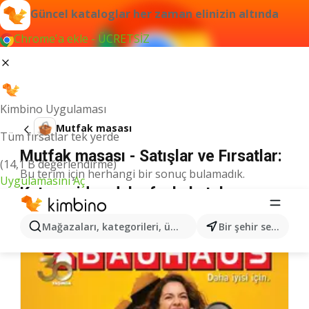
Güncel kataloglar her zaman elinizin altında
Chrome'a ekle - ÜCRETSİZ
Kimbino Uygulaması
Mutfak masası
Tüm fırsatlar tek yerde
Mutfak masası - Satışlar ve Fırsatlar:
(14,1 B değerlendirme)
Bu terim için herhangi bir sonuç bulamadık.
Uygulamasını Aç
Kategoriden daha fazla katalog
Mağazaları, kategorileri, ürünleri arayın...
Bir şehir seçin