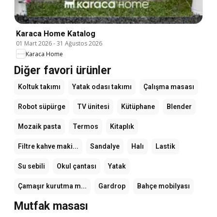
Karaca Home Katalog
01 Mart 2026
-
31 Ağustos 2026
Karaca Home
Diğer favori ürünler
Koltuk takımı
Yatak odası takımı
Çalışma masası
Robot süpürge
TV ünitesi
Kütüphane
Blender
Mozaik pasta
Termos
Kitaplık
Filtre kahve maki...
Sandalye
Halı
Lastik
Su sebili
Okul çantası
Yatak
Çamaşır kurutma m...
Gardrop
Bahçe mobilyası
Mutfak masası