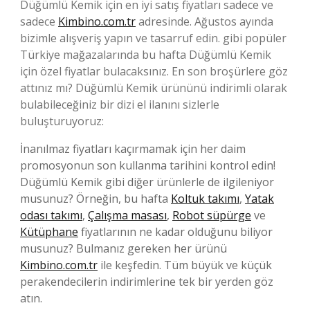
Düğümlü Kemik için en iyi satış fiyatları sadece ve
sadece
Kimbino.com.tr
adresinde. Ağustos ayında
bizimle alışveriş yapın ve tasarruf edin. gibi popüler
Türkiye mağazalarında bu hafta Düğümlü Kemik
için özel fiyatlar bulacaksınız. En son broşürlere göz
attınız mı? Düğümlü Kemik ürününü indirimli olarak
bulabileceğiniz bir dizi el ilanını sizlerle
buluşturuyoruz:
İnanılmaz fiyatları kaçırmamak için her daim
promosyonun son kullanma tarihini kontrol edin!
Düğümlü Kemik gibi diğer ürünlerle de ilgileniyor
musunuz? Örneğin, bu hafta
Koltuk takımı
,
Yatak
odası takımı
,
Çalışma masası
,
Robot süpürge
ve
Kütüphane
fiyatlarının ne kadar olduğunu biliyor
musunuz? Bulmanız gereken her ürünü
Kimbino.com.tr
ile keşfedin. Tüm büyük ve küçük
perakendecilerin indirimlerine tek bir yerden göz
atın.