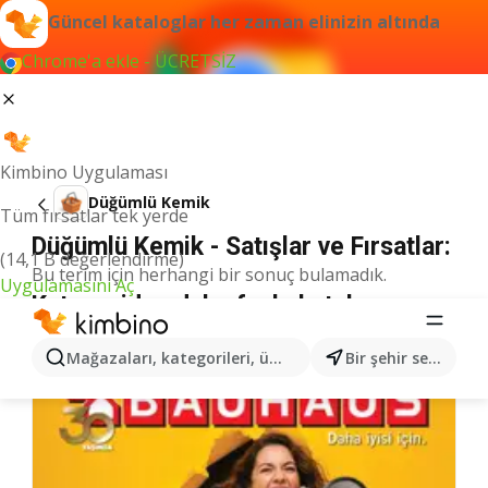
Güncel kataloglar her zaman elinizin altında
Chrome'a ekle - ÜCRETSİZ
Kimbino Uygulaması
Düğümlü Kemik
Tüm fırsatlar tek yerde
Düğümlü Kemik - Satışlar ve Fırsatlar:
(14,1 B değerlendirme)
Bu terim için herhangi bir sonuç bulamadık.
Uygulamasını Aç
Kategoriden daha fazla katalog
Mağazaları, kategorileri, ürünleri arayın...
Bir şehir seçin