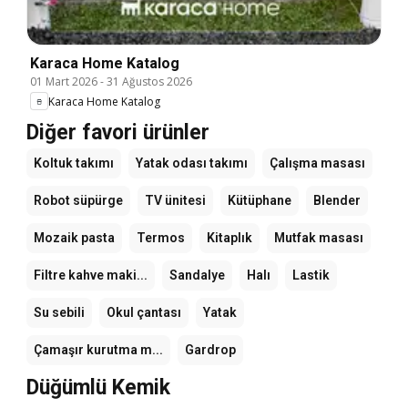
Karaca Home Katalog
01 Mart 2026
-
31 Ağustos 2026
Karaca Home Katalog
Diğer favori ürünler
Koltuk takımı
Yatak odası takımı
Çalışma masası
Robot süpürge
TV ünitesi
Kütüphane
Blender
Mozaik pasta
Termos
Kitaplık
Mutfak masası
Filtre kahve maki...
Sandalye
Halı
Lastik
Su sebili
Okul çantası
Yatak
Çamaşır kurutma m...
Gardrop
Düğümlü Kemik