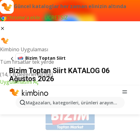
Güncel kataloglar her zaman elinizin altında
Chrome'a ekle - ÜCRETSİZ
Kimbino Uygulaması
Bizim Toptan Siirt
Tüm fırsatlar tek yerde
Bizim Toptan Siirt KATALOG 06
(14,1 B değerlendirme)
Ağustos 2026
Uygulamasını Aç
İLANLAR
Mağazaları, kategorileri, ürünleri arayın...