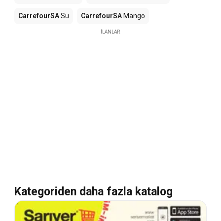
CarrefourSA
Su
CarrefourSA
Mango
İLANLAR
Kategoriden daha fazla katalog