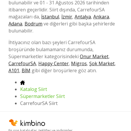
bulunabilir ve 01 - 31 Ağustos 2026 tarihinden
itibaren geçerlidir. Siirt dışında, CarrefourSA
mağazaları da,
İstanbul
,
İzmir
,
Antalya
,
Ankara
,
Adana
,
Bodrum
ve diğerleri gibi başka şehirlerde
bulunabilir.
İhtiyacınız olan bazı şeyleri CarrefourSA
broşüründe bulamamanız durumunda,
Süpermarketler kategorisindeki
Onur Market
,
CarrefourSA
,
Happy Center
,
Migros
,
Şok Market
,
A101
,
BİM
gibi diğer broşürlere göz atın.
Katalog Siirt
Süpermarketler Siirt
CarrefourSA Siirt
En son kataloglar, teklifler ve indirimler