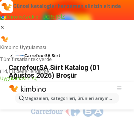
Güncel kataloglar her zaman elinizin altında
Chrome'a ekle - ÜCRETSİZ
Kimbino Uygulaması
CarrefourSA Siirt
Tüm fırsatlar tek yerde
CarrefourSA Siirt Katalog (01
(14,1 B değerlendirme)
Ağustos 2026) Broşür
Uygulamasını Aç
İLANLAR
Mağazaları, kategorileri, ürünleri arayın...