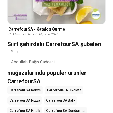
CarrefourSA - Katalog Gurme
01 Ağustos 2026
-
31 Ağustos 2026
Siirt şehirdeki CarrefourSA şubeleri
Siirt
Abdullah Bağış Caddesi
mağazalarında popüler ürünler
CarrefourSA
CarrefourSA
Kahve
CarrefourSA
Çikolata
CarrefourSA
Pizza
CarrefourSA
Balık
CarrefourSA
Fındık
CarrefourSA
Dondurma