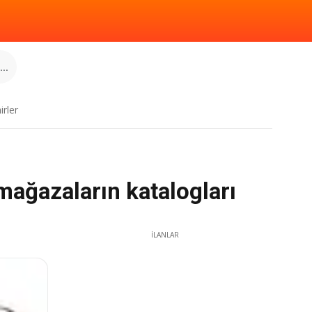
..
irler
mağazaların katalogları
İLANLAR