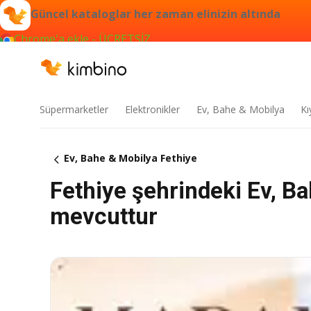
Güncel kataloglar her zaman elinizin altında
Chrome'a ekle - ÜCRETSİZ
Süpermarketler
Elektronikler
Ev, Bahe & Mobilya
Kı
Ev, Bahe & Mobilya Fethiye
Fethiye şehrindeki Ev, B
mevcuttur