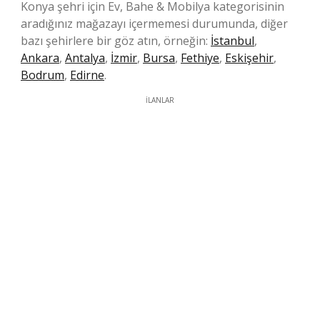
Konya şehri için Ev, Bahe & Mobilya kategorisinin
aradığınız mağazayı içermemesi durumunda, diğer
bazı şehirlere bir göz atın, örneğin:
İstanbul
,
Ankara
,
Antalya
,
İzmir
,
Bursa
,
Fethiye
,
Eskişehir
,
Bodrum
,
Edirne
.
İLANLAR