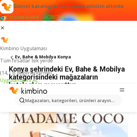
Güncel kataloglar her zaman elinizin altında
Chrome'a ekle - ÜCRETSİZ
Kimbino Uygulaması
Ev, Bahe & Mobilya Konya
Tüm fırsatlar tek yerde
Konya şehrindeki Ev, Bahe & Mobilya
(14,1 B değerlendirme)
kategorisindeki mağazaların
Uygulamasını Aç
katalogları mevcuttur
Mağazaları, kategorileri, ürünleri arayın...