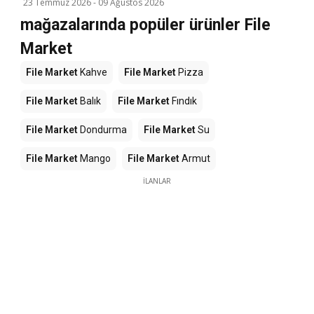
23 Temmuz 2026
-
09 Ağustos 2026
mağazalarında popüler ürünler File
Market
File Market
Kahve
File Market
Pizza
File Market
Balık
File Market
Fındık
File Market
Dondurma
File Market
Su
File Market
Mango
File Market
Armut
İLANLAR