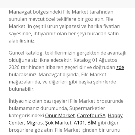
Manavgat bölgesindeki File Market tarafından
sunulan mevcut özel tekliflere bir göz atın. File
Market 'in çeşitli ürün yelpazesi ve harika fiyatları
sayesinde, ihtiyacınız olan her şeyi buradan satın
alabilirsiniz.
Güncel katalog, tekliflerimizin gerçekten de avantajlı
olduğuna sizi ikna edecektir. Katalog 01 Ağustos
2026 tarihinden itibaren geçerlidir ve doğrudan
zde
bulacaksınız. Manavgat dışında, File Market
mağazaları da, ve diğerleri gibi başka şehirlerde
bulunabilir.
İhtiyacınız olan bazı şeyleri File Market broşüründe
bulamamanız durumunda, Süpermarketler
kategorisindeki
Onur Market
,
CarrefourSA
,
Happy
Center
,
Migros
,
Şok Market
,
A101
,
BİM
gibi diğer
broşürlere göz atın. File Market içinden bir ürünü