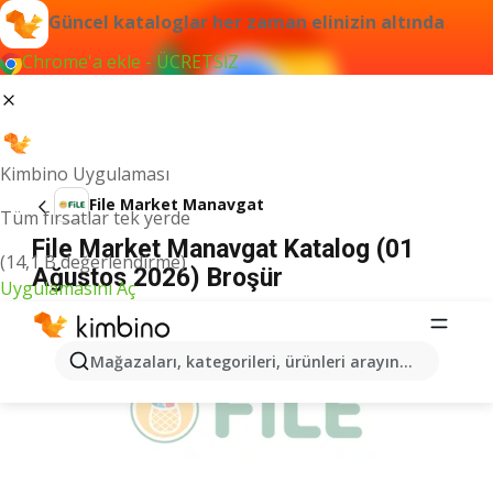
Güncel kataloglar her zaman elinizin altında
Chrome'a ekle - ÜCRETSİZ
Kimbino Uygulaması
File Market Manavgat
Tüm fırsatlar tek yerde
File Market Manavgat Katalog (01
(14,1 B değerlendirme)
Ağustos 2026) Broşür
Uygulamasını Aç
İLANLAR
Mağazaları, kategorileri, ürünleri arayın...