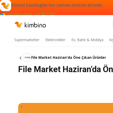
Güncel kataloglar her zaman elinizin altında
Chrome'a ekle - ÜCRETSİZ
Süpermarketler
Elektronikler
Ev, Bahe & Mobilya
Kı
File Market Haziran'da Öne Çıkan Ürünler
File Market Haziran'da Ö