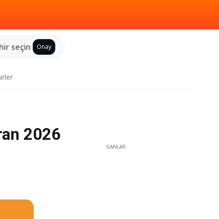
hir seçin
Onay
irler
iran 2026
İLANLAR