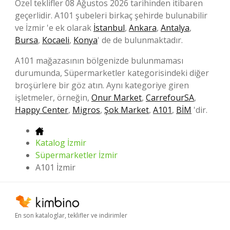
Özel teklifler 08 Ağustos 2026 tarihinden itibaren
geçerlidir. A101 şubeleri birkaç şehirde bulunabilir
ve İzmir 'e ek olarak
İstanbul
,
Ankara
,
Antalya
,
Bursa
,
Kocaeli
,
Konya
' de de bulunmaktadır.
A101 mağazasının bölgenizde bulunmaması
durumunda, Süpermarketler kategorisindeki diğer
broşürlere bir göz atın. Aynı kategoriye giren
işletmeler, örneğin,
Onur Market
,
CarrefourSA
,
Happy Center
,
Migros
,
Şok Market
,
A101
,
BİM
'dir.
Katalog İzmir
Süpermarketler İzmir
A101 İzmir
En son kataloglar, teklifler ve indirimler