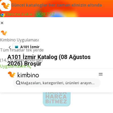
Güncel kataloglar her zaman elinizin altında
Chrome'a ekle - ÜCRETSİZ
Kimbino Uygulaması
A101 İzmir
Tüm fırsatlar tek yerde
A101 İzmir Katalog (08 Ağustos
(14,1 B değerlendirme)
2026) Broşür
Uygulamasını Aç
İLANLAR
Mağazaları, kategorileri, ürünleri arayın...