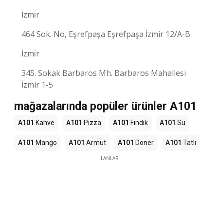
İzmi̇r
464 Sok. No, Eşrefpaşa Eşrefpaşa İzmir 12/A-B
İzmi̇r
345. Sokak Barbaros Mh. Barbaros Mahallesi
İzmir 1-5
mağazalarında popüler ürünler A101
A101
Kahve
A101
Pizza
A101
Fındık
A101
Su
A101
Mango
A101
Armut
A101
Döner
A101
Tatlı
İLANLAR