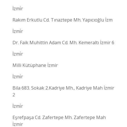
İzmi̇r
Rakım Erkutlu Cd. Tınaztepe Mh. Yapıcıoğlu İzm
İzmi̇r
Dr. Faik Muhittin Adam Cd. Mh. Kemeraltı İzmir 6
İzmi̇r
Milli Kütüphane İzmir
İzmi̇r
Bila 683. Sokak 2.Kadriye Mh., Kadriye Mah İzmir
2
İzmi̇r
Eşrefpaşa Cd. Zafertepe Mh. Zafertepe Mah
İzmir