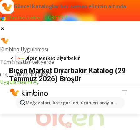
Güncel kataloglar her zaman elinizin altında
Chrome'a ekle - ÜCRETSİZ
Kimbino Uygulaması
Biçen Market Diyarbakır
Tüm fırsatlar tek yerde
Biçen Market Diyarbakır Katalog (29
(14,1 B değerlendirme)
Temmuz 2026) Broşür
Uygulamasını Aç
İLANLAR
Mağazaları, kategorileri, ürünleri arayın...