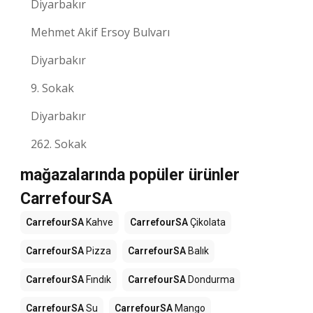
Diyarbakır
Mehmet Akif Ersoy Bulvarı
Diyarbakır
9. Sokak
Diyarbakır
262. Sokak
mağazalarında popüler ürünler
CarrefourSA
CarrefourSA
Kahve
CarrefourSA
Çikolata
CarrefourSA
Pizza
CarrefourSA
Balık
CarrefourSA
Fındık
CarrefourSA
Dondurma
CarrefourSA
Su
CarrefourSA
Mango