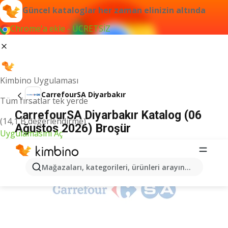
Güncel kataloglar her zaman elinizin altında
Chrome'a ekle - ÜCRETSİZ
Kimbino Uygulaması
CarrefourSA Diyarbakır
Tüm fırsatlar tek yerde
CarrefourSA Diyarbakır Katalog (06
(14,1 B değerlendirme)
Ağustos 2026) Broşür
Uygulamasını Aç
İLANLAR
Mağazaları, kategorileri, ürünleri arayın...