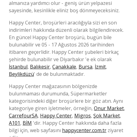
almanıza yardımcı olur - geniş ürün yelpazesi
sayesinde, kesinlikle eliniz boş dönmeyeceksiniz.
Happy Center, broşürleri aracılığıyla sizi en son
indirimleri hakkında düzenli olarak bilgilendirecek.
En güncel Happy Center broşürü, bugün bile
bulunabilir ve 05 - 17 Ağustos 2026 tarihinden
itibaren geçerlidir. Happy Center şubeleri birkaç
şehirde bulunabilir ve Diyarbakır 'e ek olarak
İstanbul
,
Balıkesir
,
Çanakkale
,
Bursa
,
İzmit
,
Beylikdüzü
' de de bulunmaktadır.
Happy Center mağazasının bölgenizde
bulunmaması durumunda, Süpermarketler
kategorisindeki diğer broşürlere bir göz atın. Aynı
kategoriye giren işletmeler, örneğin,
Onur Market
,
CarrefourSA
,
Happy Center
,
Migros
,
Şok Market
,
A101
,
BİM
'dir. Happy Center hakkında daha fazla
bilgi için, web sayfasını
happycenter.com.tr
ziyaret