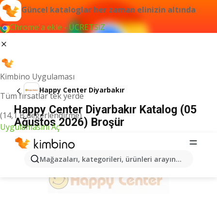
Güncel kataloglar her zaman elinizin altında
Chrome'a ekle - ÜCRETSİZ
Kimbino Uygulaması
Happy Center Diyarbakır
Tüm fırsatlar tek yerde
Happy Center Diyarbakır Katalog (05
(14,1 B değerlendirme)
Ağustos 2026) Broşür
Uygulamasını Aç
İLANLAR
Mağazaları, kategorileri, ürünleri arayın...