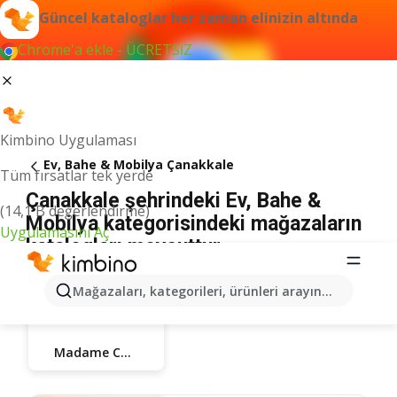
Güncel kataloglar her zaman elinizin altında
Chrome'a ekle - ÜCRETSİZ
Kimbino Uygulaması
Ev, Bahe & Mobilya Çanakkale
Tüm fırsatlar tek yerde
Çanakkale şehrindeki Ev, Bahe &
(14,1 B değerlendirme)
Mobilya kategorisindeki mağazaların
Uygulamasını Aç
katalogları mevcuttur
Mağazaları, kategorileri, ürünleri arayın...
Madame Coco