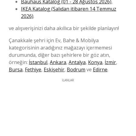
Bauhaus Katalog (01 - 28 Ağustos 2026)
,
IKEA Katalog (Salıdan itibaren 14 Temmuz
2026)
.
ve alışverişinizi daha akıllıca bir şekilde planlayın!
Çanakkale şehri için Ev, Bahe & Mobilya
kategorisinin aradığınız mağazayı içermemesi
durumunda, diğer bazı şehirlere bir göz atın,
örneğin:
İstanbul
,
Ankara
,
Antalya
,
Konya
,
İzmir
,
Bursa
,
Fethiye
,
Eskişehir
,
Bodrum
ve
Edirne
.
İLANLAR