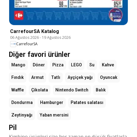
CarrefourSA Katalog
06 Ağustos 2026
-
19 Ağustos 2026
CarrefourSA
Diğer favori ürünler
Mango
Döner
Pizza
LEGO
Su
Kahve
Fındık
Armut
Tatlı
Ayçiçek yağı
Oyuncak
Waffle
Çikolata
Nintendo Switch
Balık
Dondurma
Hamburger
Patates salatası
Zeytinyağı
Yaban mersini
Pil
Kimbino ürünleri size her zaman en düşük fiyatlarla