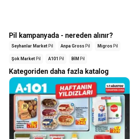
Pil kampanyada - nereden alınır?
Seyhanlar Market
Pil
Anpa Gross
Pil
Migros
Pil
Şok Market
Pil
A101
Pil
BİM
Pil
Kategoriden daha fazla katalog