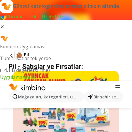
Güncel kataloglar her zaman elinizin altında
Chrome'a ekle - ÜCRETSİZ
Kimbino Uygulaması
Pil
Tüm fırsatlar tek yerde
Pil - Satışlar ve Fırsatlar:
(14,1 B değerlendirme)
Uygulamasını Aç
Mağazaları, kategorileri, ürünleri arayın...
Bir şehir seçin