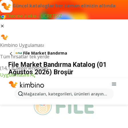
Güncel kataloglar her zaman elinizin altında
Chrome'a ekle - ÜCRETSİZ
Kimbino Uygulaması
File Market Bandırma
Tüm fırsatlar tek yerde
File Market Bandırma Katalog (01
(14,1 B değerlendirme)
Ağustos 2026) Broşür
Uygulamasını Aç
İLANLAR
Mağazaları, kategorileri, ürünleri arayın...