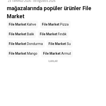
23 Temmuz 2026
-
09 Ağustos 2026
mağazalarında popüler ürünler File
Market
File Market
Kahve
File Market
Pizza
File Market
Balık
File Market
Fındık
File Market
Dondurma
File Market
Su
File Market
Mango
File Market
Armut
İLANLAR