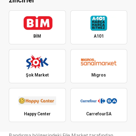
zincirler
BİM
A101
Şok Market
Migros
Happy Center
CarrefourSA
Bandırma bölgesindeki File Market tarafından