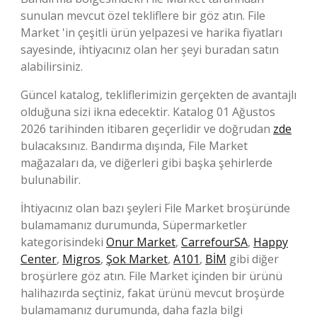
sunulan mevcut özel tekliflere bir göz atın. File
Market 'in çeşitli ürün yelpazesi ve harika fiyatları
sayesinde, ihtiyacınız olan her şeyi buradan satın
alabilirsiniz.
Güncel katalog, tekliflerimizin gerçekten de avantajlı
olduğuna sizi ikna edecektir. Katalog 01 Ağustos
2026 tarihinden itibaren geçerlidir ve doğrudan
zde
bulacaksınız. Bandırma dışında, File Market
mağazaları da, ve diğerleri gibi başka şehirlerde
bulunabilir.
İhtiyacınız olan bazı şeyleri File Market broşüründe
bulamamanız durumunda, Süpermarketler
kategorisindeki
Onur Market
,
CarrefourSA
,
Happy
Center
,
Migros
,
Şok Market
,
A101
,
BİM
gibi diğer
broşürlere göz atın. File Market içinden bir ürünü
halihazırda seçtiniz, fakat ürünü mevcut broşürde
bulamamanız durumunda, daha fazla bilgi