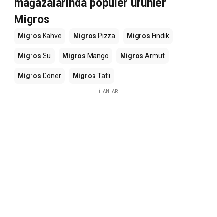
mağazalarında popüler ürünler
Migros
Migros
Kahve
Migros
Pizza
Migros
Fındık
Migros
Su
Migros
Mango
Migros
Armut
Migros
Döner
Migros
Tatlı
İLANLAR