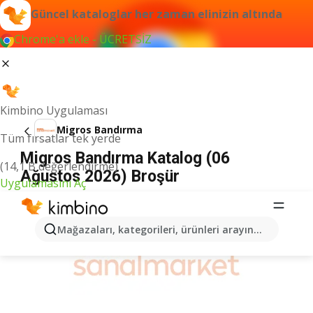
Güncel kataloglar her zaman elinizin altında
Chrome'a ekle - ÜCRETSİZ
Kimbino Uygulaması
Migros Bandırma
Tüm fırsatlar tek yerde
Migros Bandırma Katalog (06
(14,1 B değerlendirme)
Ağustos 2026) Broşür
Uygulamasını Aç
İLANLAR
Mağazaları, kategorileri, ürünleri arayın...