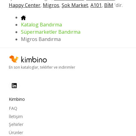
Happy Center
,
Migros
,
Şok Market
,
A101
,
BİM
'dir.
Katalog Bandırma
Süpermarketler Bandırma
Migros Bandırma
En son kataloglar, teklifler ve indirimler
Kimbino
FAQ
İletişim
Şehirler
Ürünler