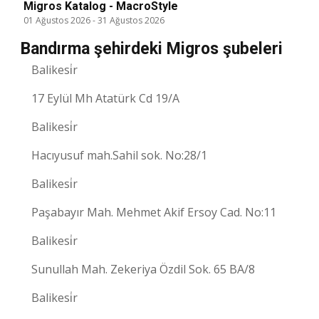
Migros Katalog - MacroStyle
01 Ağustos 2026
-
31 Ağustos 2026
Bandırma şehirdeki Migros şubeleri
Balikesi̇r
17 Eylül Mh Atatürk Cd 19/A
Balikesi̇r
Hacıyusuf mah.Sahil sok. No:28/1
Balikesi̇r
Paşabayır Mah. Mehmet Akif Ersoy Cad. No:11
Balikesi̇r
Sunullah Mah. Zekeriya Özdil Sok. 65 BA/8
Balikesi̇r