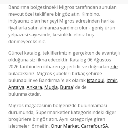
Bandırma bölgesindeki Migros tarafından sunulan
mevcut özel tekliflere bir göz atın. Kimbino,
ihtiyacınız olan her şeyi Migros adresinden harika
fiyatlarla satın almanıza yardımcı olur - geniş ürün
yelpazesi sayesinde, kesinlikle eliniz boş
dönmeyeceksiniz.
Güncel katalog, tekliflerimizin gerçekten de avantajlı
olduğuna sizi ikna edecektir. Katalog 06 Ağustos
2026 tarihinden itibaren geçerlidir ve doğrudan
zde
bulacaksınız. Migros şubeleri birkaç şehirde
bulunabilir ve Bandırma 'e ek olarak
İstanbul
,
İzmir
,
Antalya
,
Ankara
,
Muğla
,
Bursa
' de de
bulunmaktadır.
Migros mağazasının bölgenizde bulunmaması
durumunda, Süpermarketler kategorisindeki diğer
broşürlere bir göz atın. Aynı kategoriye giren
işletmeler, örneğin,
Onur Market
,
CarrefourSA
,