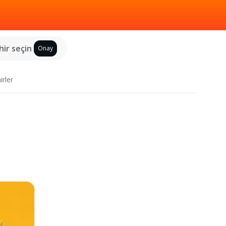
hir seçin
Onay
irler