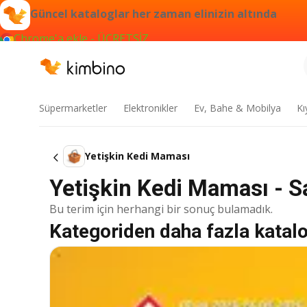
Güncel kataloglar her zaman elinizin altında
Chrome'a ekle - ÜCRETSİZ
Süpermarketler
Elektronikler
Ev, Bahe & Mobilya
Kı
Yetişkin Kedi Maması
Yetişkin Kedi Maması - Sat
Bu terim için herhangi bir sonuç bulamadık.
Kategoriden daha fazla katal