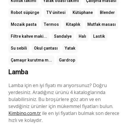
Koltuk takımı
Yatak odası takımı
Çalışma masası
Robot süpürge
TV ünitesi
Kütüphane
Blender
Mozaik pasta
Termos
Kitaplık
Mutfak masası
Filtre kahve maki...
Sandalye
Halı
Lastik
Su sebili
Okul çantası
Yatak
Çamaşır kurutma m...
Gardrop
Lamba
Lamba için en iyi fiyatı mı arıyorsunuz? Doğru
yerdesiniz. Aradığınız ürünü 4 kataloglarında
bulabilirsiniz. Bu broşürlere göz atın ve en
sevdiğiniz ürünler için mükemmel fiyatları bulun.
Kimbino.com.tr
ile en iyi fiyatları bulmak son derece
hızlı ve kolaydır.