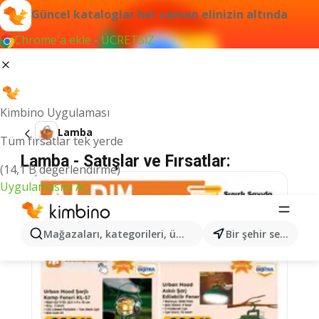
Güncel kataloglar her zaman elinizin altında
Chrome'a ekle - ÜCRETSİZ
Kimbino Uygulaması
Lamba
Tüm fırsatlar tek yerde
Lamba - Satışlar ve Fırsatlar:
(14,1 B değerlendirme)
Uygulamasını Aç
Mağazaları, kategorileri, ürünleri arayın...
Bir şehir seçin