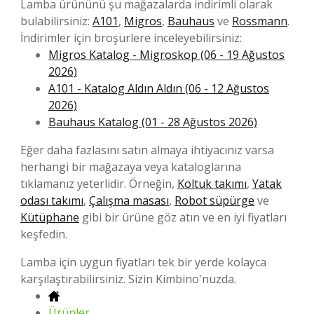
Lamba ürününü şu mağazalarda indirimli olarak
bulabilirsiniz:
A101
,
Migros
,
Bauhaus
ve
Rossmann
.
İndirimler için broşürlere inceleyebilirsiniz:
Migros Katalog - Migroskop (06 - 19 Ağustos
2026)
A101 - Katalog Aldın Aldın (06 - 12 Ağustos
2026)
Bauhaus Katalog (01 - 28 Ağustos 2026)
Eğer daha fazlasını satın almaya ihtiyacınız varsa
herhangi bir mağazaya veya kataloglarına
tıklamanız yeterlidir. Örneğin,
Koltuk takımı
,
Yatak
odası takımı
,
Çalışma masası
,
Robot süpürge
ve
Kütüphane
gibi bir ürüne göz atın ve en iyi fiyatları
keşfedin.
Lamba için uygun fiyatları tek bir yerde kolayca
karşılaştırabilirsiniz. Sizin Kimbino'nuzda.
Ürünler