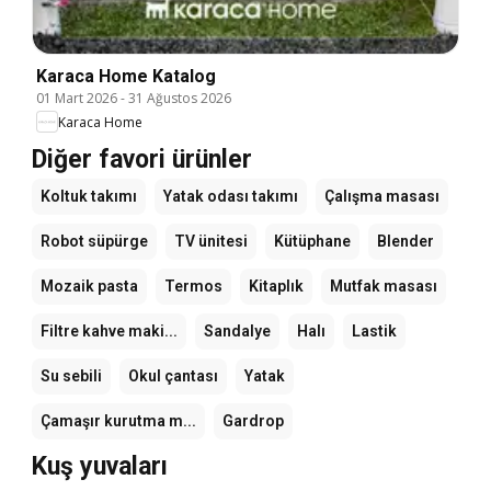
Karaca Home Katalog
01 Mart 2026
-
31 Ağustos 2026
Karaca Home
Diğer favori ürünler
Koltuk takımı
Yatak odası takımı
Çalışma masası
Robot süpürge
TV ünitesi
Kütüphane
Blender
Mozaik pasta
Termos
Kitaplık
Mutfak masası
Filtre kahve maki...
Sandalye
Halı
Lastik
Su sebili
Okul çantası
Yatak
Çamaşır kurutma m...
Gardrop
Kuş yuvaları