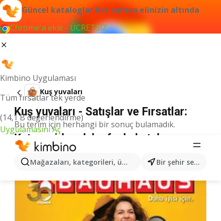
Güncel kataloglar her zaman elinizin altında
Chrome'a ekle - ÜCRETSİZ
Kimbino Uygulaması
Kuş yuvaları
Tüm fırsatlar tek yerde
Kuş yuvaları - Satışlar ve Fırsatlar:
(14,1 B değerlendirme)
Bu terim için herhangi bir sonuç bulamadık.
Uygulamasını Aç
Kategoriden daha fazla katalog
Mağazaları, kategorileri, ürünleri arayın...
Bir şehir seçin