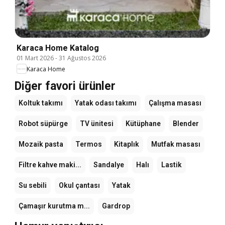
Karaca Home Katalog
01 Mart 2026
-
31 Ağustos 2026
Karaca Home
Diğer favori ürünler
Koltuk takımı
Yatak odası takımı
Çalışma masası
Robot süpürge
TV ünitesi
Kütüphane
Blender
Mozaik pasta
Termos
Kitaplık
Mutfak masası
Filtre kahve maki...
Sandalye
Halı
Lastik
Su sebili
Okul çantası
Yatak
Çamaşır kurutma m...
Gardrop