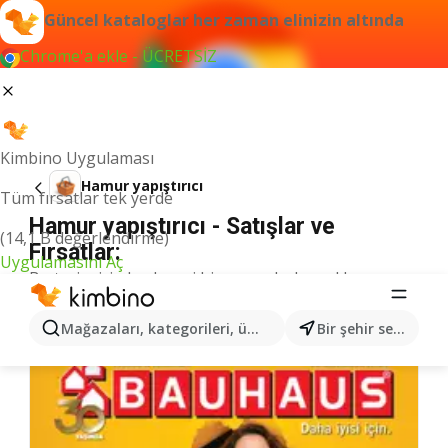
Güncel kataloglar her zaman elinizin altında
Chrome'a ekle - ÜCRETSİZ
Kimbino Uygulaması
Hamur yapıştırıcı
Tüm fırsatlar tek yerde
Hamur yapıştırıcı - Satışlar ve
(14,1 B değerlendirme)
Fırsatlar:
Uygulamasını Aç
Bu terim için herhangi bir sonuç bulamadık.
Kategoriden daha fazla katalog
Mağazaları, kategorileri, ürünleri arayın...
Bir şehir seçin