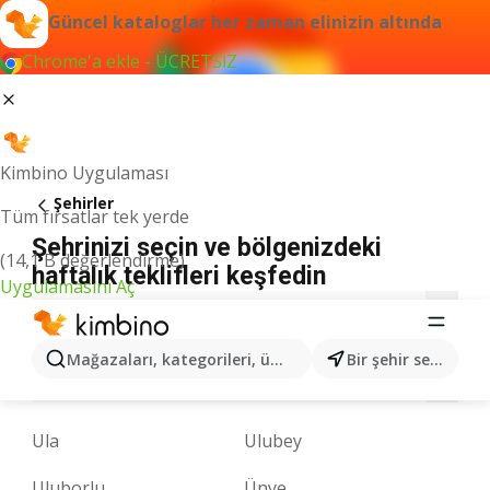
Güncel kataloglar her zaman elinizin altında
Chrome'a ekle - ÜCRETSİZ
Kimbino Uygulaması
Şehirler
Tüm fırsatlar tek yerde
Şehrinizi seçin ve bölgenizdeki
(14,1 B değerlendirme)
haftalık teklifleri keşfedin
Uygulamasını Aç
A
B
C
D
E
F
G
H
I
K
L
Mağazaları, kategorileri, ürünleri arayın...
Bir şehir seçin
M
N
O
P
R
S
T
U
V
Y
Z
Ula
Ulubey
Uluborlu
Ünye