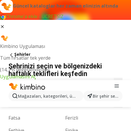
Güncel kataloglar her zaman elinizin altında
Chrome'a ekle - ÜCRETSİZ
Kimbino Uygulaması
Şehirler
Tüm fırsatlar tek yerde
Şehrinizi seçin ve bölgenizdeki
(14,1 B değerlendirme)
haftalık teklifleri keşfedin
Uygulamasını Aç
A
B
C
D
E
F
G
H
I
K
L
Mağazaları, kategorileri, ürünleri arayın...
Bir şehir seçin
M
N
O
P
R
S
T
U
V
Y
Z
Fatsa
Ferizli
Fethiye
Finike