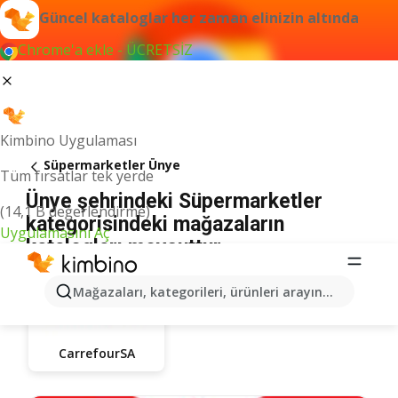
Güncel kataloglar her zaman elinizin altında
Chrome'a ekle - ÜCRETSİZ
Kimbino Uygulaması
Süpermarketler Ünye
Tüm fırsatlar tek yerde
Ünye şehrindeki Süpermarketler
(14,1 B değerlendirme)
kategorisindeki mağazaların
Uygulamasını Aç
katalogları mevcuttur
Mağazaları, kategorileri, ürünleri arayın...
CarrefourSA