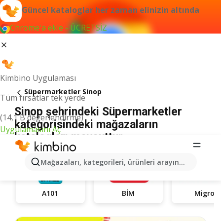
Güncel kataloglar her zaman elinizin altında
Chrome'a ekle - ÜCRETSİZ
Kimbino Uygulaması
Süpermarketler Sinop
Tüm fırsatlar tek yerde
Sinop şehrindeki Süpermarketler
(14,1 B değerlendirme)
kategorisindeki mağazaların
Uygulamasını Aç
katalogları mevcuttur
Mağazaları, kategorileri, ürünleri arayın...
A101
BİM
Migros