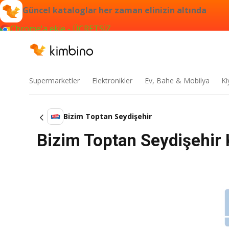
Güncel kataloglar her zaman elinizin altında
Chrome'a ekle - ÜCRETSİZ
Supermarketler
Elektronikler
Ev, Bahe & Mobilya
Ki
Bizim Toptan Seydişehir
Bizim Toptan Seydişehi