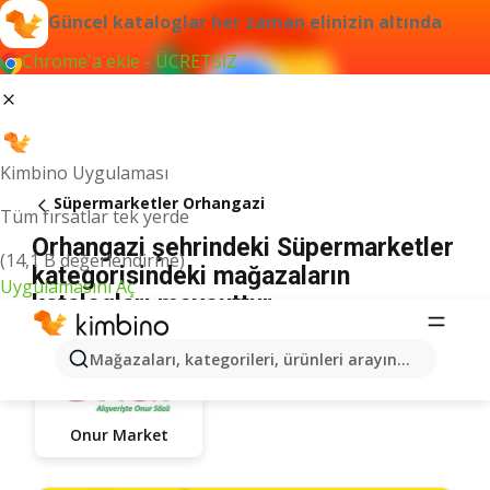
Güncel kataloglar her zaman elinizin altında
Chrome'a ekle - ÜCRETSİZ
Kimbino Uygulaması
Süpermarketler Orhangazi
Tüm fırsatlar tek yerde
Orhangazi şehrindeki Süpermarketler
(14,1 B değerlendirme)
kategorisindeki mağazaların
Uygulamasını Aç
katalogları mevcuttur
Mağazaları, kategorileri, ürünleri arayın...
Onur Market