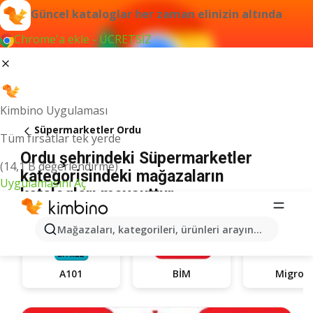
Güncel kataloglar her zaman elinizin altında
Chrome'a ekle - ÜCRETSİZ
Kimbino Uygulaması
Süpermarketler Ordu
Tüm fırsatlar tek yerde
Ordu şehrindeki Süpermarketler
(14,1 B değerlendirme)
kategorisindeki mağazaların
Uygulamasını Aç
katalogları mevcuttur
Mağazaları, kategorileri, ürünleri arayın...
A101
BİM
Migros