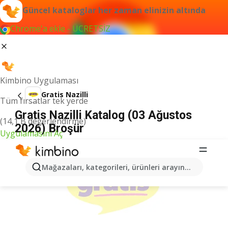
Güncel kataloglar her zaman elinizin altında
Chrome'a ekle - ÜCRETSİZ
Kimbino Uygulaması
Gratis Nazilli
Tüm fırsatlar tek yerde
Gratis Nazilli Katalog (03 Ağustos
(14,1 B değerlendirme)
2026) Broşür
Uygulamasını Aç
İLANLAR
Mağazaları, kategorileri, ürünleri arayın...