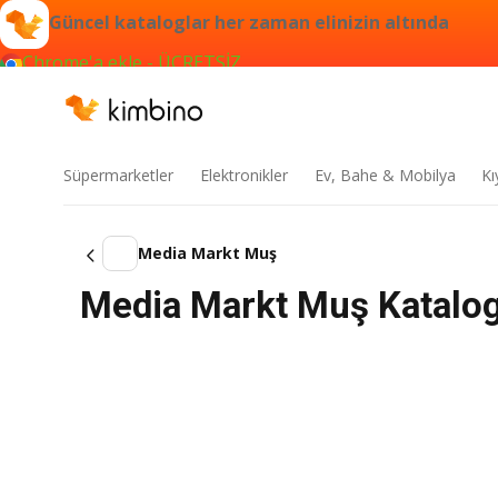
Güncel kataloglar her zaman elinizin altında
Chrome'a ekle - ÜCRETSİZ
Süpermarketler
Elektronikler
Ev, Bahe & Mobilya
Kı
Media Markt Muş
Media Markt Muş Katalog