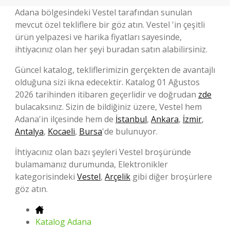
Adana bölgesindeki Vestel tarafından sunulan
mevcut özel tekliflere bir göz atın. Vestel 'in çeşitli
ürün yelpazesi ve harika fiyatları sayesinde,
ihtiyacınız olan her şeyi buradan satın alabilirsiniz.
Güncel katalog, tekliflerimizin gerçekten de avantajlı
olduğuna sizi ikna edecektir. Katalog 01 Ağustos
2026 tarihinden itibaren geçerlidir ve doğrudan
zde
bulacaksınız. Sizin de bildiğiniz üzere, Vestel hem
Adana'in ilçesinde hem de
İstanbul
,
Ankara
,
İzmir
,
Antalya
,
Kocaeli
,
Bursa
'de bulunuyor.
İhtiyacınız olan bazı şeyleri Vestel broşüründe
bulamamanız durumunda, Elektronikler
kategorisindeki
Vestel
,
Arçelik
gibi diğer broşürlere
göz atın.
Katalog Adana