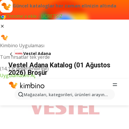
Güncel kataloglar her zaman elinizin altında
Chrome'a ekle - ÜCRETSİZ
Kimbino Uygulaması
Vestel Adana
Tüm fırsatlar tek yerde
Vestel Adana Katalog (01 Ağustos
(14,1 B değerlendirme)
2026) Broşür
Uygulamasını Aç
İLANLAR
Mağazaları, kategorileri, ürünleri arayın...